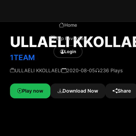
Home
ULLAELI KKOLLA
Top Favorites
Login
1TEAM
ULLAELI KKOLLAELI
2020-08-05
236 Plays
Play now
Download Now
Share