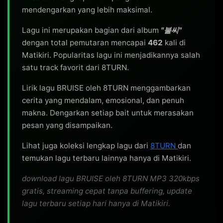
Got me so bleeding, amulji anne

mendengarkan yang lebih maksimal.
Ontong nae sesangeun neoyeotgie

Lagu ini merupakan bagian dari album
"불씨"
Pray, love me now harder

dengan total pemutaran mencapai
462
kali di
Matikiri. Popularitas lagu ini menjadikannya salah
[Chorus]

satu track favorit dari 8TURN.
Jaetbichi doеn bonfire

Lirik lagu BRUISE oleh 8TURN menggambarkan
Sangcheoppunin desirе

cerita yang mendalam, emosional, dan penuh
Love without you is tragic

makna. Dengarkan setiap bait untuk merasakan
You got me twisted, I'm so paranoid

pesan yang disampaikan.
Jageun nae bulssi sok yeongwonhi

I feel the pain inside my bruise

Lihat juga koleksi lengkap lagu dari
8TURN
dan
temukan lagu terbaru lainnya hanya di Matikiri.
[Post-Chorus]

download lagu BRUISE oleh 8TURN MP3 320kbps
Oh-oh-oh, oh-oh-oh-oh

gratis, streaming cepat tanpa buffering, update
Oh-oh-oh (jitge namgyeojin bruise)

lagu terbaru setiap hari hanya di Matikiri.
Oh-oh-oh, oh-oh-oh-oh
