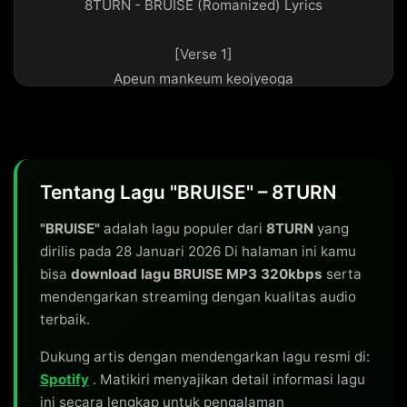
8TURN - BRUISE (Romanized) Lyrics

[Verse 1]

Apeun mankeum keojyeoga

Manggajin maeum hankyeonen

'Cause every time I breathe again

All I want is you now

Simjang sogeun gray

Tentang Lagu "BRUISE" – 8TURN
Seuchyeogan geu jarien

Lost the flame within

"BRUISE"
adalah lagu populer dari
8TURN
yang
Jaega doeeodo gwaenchana nan

dirilis pada 28 Januari 2026 Di halaman ini kamu
bisa
download lagu BRUISE MP3 320kbps
serta
mendengarkan streaming dengan kualitas audio
[Pre-Chorus]

terbaik.
So many lies

Nochi aneul georan geu mal

Dukung artis dengan mendengarkan lagu resmi di:
Ruin my life

Spotify
. Matikiri menyajikan detail informasi lagu
Mangchyeo nal da bujireopge

ini secara lengkap untuk pengalaman