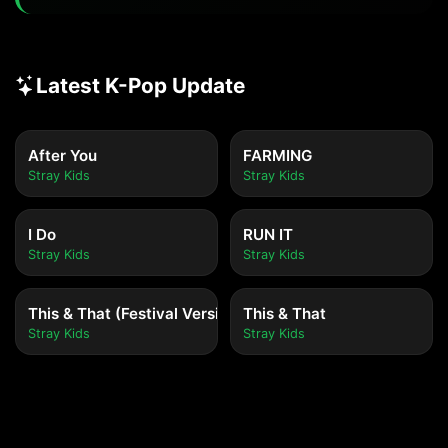
Oh-oh-oh (jonjaemaneuro remedy)

Oh-oh-oh, oh-oh-oh-oh

Oh-oh-oh

I feel the pain of bruise

Latest K-Pop Update
Just a bruise

After You
FARMING
[Verse 2]

Stray Kids
Stray Kids
Just a bruise uh (Uh)

Pieonaneun prove ya (Prove ya)

I Do
RUN IT
Beonjineun apeum soge (soge)

Stray Kids
Stray Kids
Seumyeodeureogan you

Cheoeum neukkin fever (fever)

This & That (Festival Version)
This & That
Nae segyel hejipgo tteonan pivot (Pivot)

Stray Kids
Stray Kids
You were light in my life, ijen modeun ge dark here

Nareul jibeosamkin fire, yeah, right now

[Pre-Chorus]
