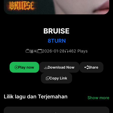
BRUISE
8TURN
불씨
2026-01-28
462 Plays
Play now
Download Now
Share
Copy Link
Lilik lagu dan Terjemahan
Show more