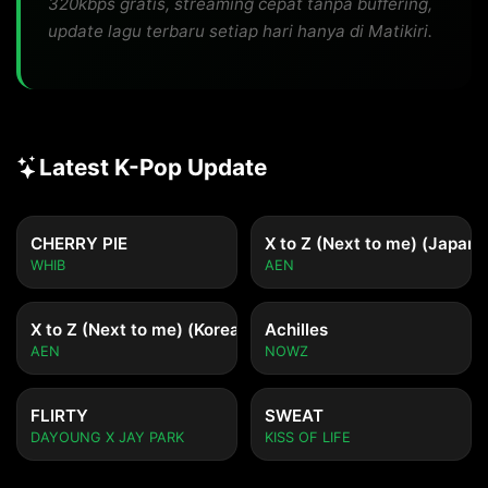
320kbps gratis, streaming cepat tanpa buffering,
update lagu terbaru setiap hari hanya di Matikiri.
Latest K-Pop Update
CHERRY PIE
X to Z (Next to me) (Japane
WHIB
AEN
X to Z (Next to me) (Korean ver.)
Achilles
AEN
NOWZ
FLIRTY
SWEAT
DAYOUNG X JAY PARK
KISS OF LIFE