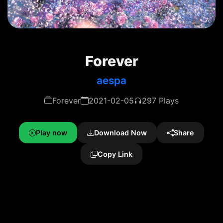
Forever
aespa
Forever
2021-02-05
297 Plays
Play now
Download Now
Share
Copy Link