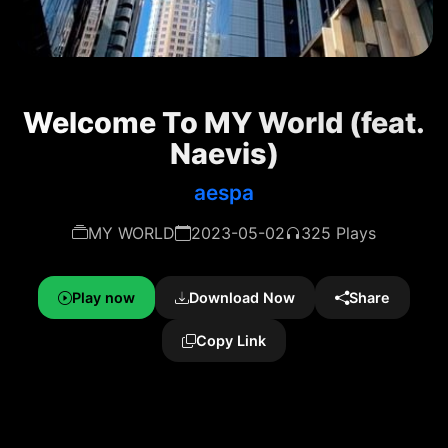
Welcome To MY World (feat.
Naevis)
aespa
MY WORLD
2023-05-02
325 Plays
Play now
Download Now
Share
Copy Link