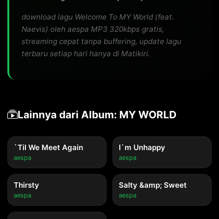
download lagu Welcome To MY World (feat.
Naevis) oleh aespa MP3 320kbps gratis,
streaming cepat tanpa buffering, update lagu
terbaru setiap hari hanya di Matikiri.
Lainnya dari Album: MY WORLD
`Til We Meet Again
I`m Unhappy
aespa
aespa
Thirsty
Salty &amp; Sweet
aespa
aespa