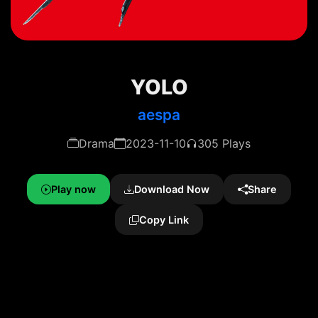
YOLO
aespa
Drama
2023-11-10
305 Plays
Play now
Download Now
Share
Copy Link