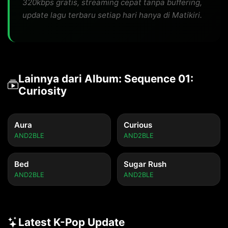
320kbps gratis, streaming cepat tanpa buffering,
update lagu terbaru setiap hari hanya di Matikiri.
Lainnya dari Album: Sequence 01:
Curiosity
Aura
Curious
AND2BLE
AND2BLE
Bed
Sugar Rush
AND2BLE
AND2BLE
Latest K-Pop Update