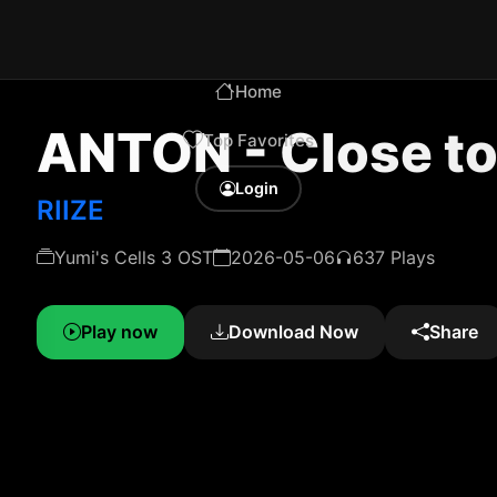
Home
ANTON - Close t
Top Favorites
Login
RIIZE
Yumi's Cells 3 OST
2026-05-06
637 Plays
Play now
Download Now
Share