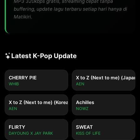
MP3 320kbps gratis, streaming cepat tanpa
buffering, update lagu terbaru setiap hari hanya di
Matikiri.
Latest K-Pop Update
CHERRY PIE
X to Z (Next to me) (Japane
WHIB
AEN
X to Z (Next to me) (Korean ver.)
Achilles
AEN
NOWZ
FLIRTY
SWEAT
DAYOUNG X JAY PARK
KISS OF LIFE