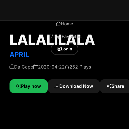
Home
LALALILALA
Top Favorites
Login
APRIL
Da Capo
2020-04-22
252 Plays
Play now
Download Now
Share