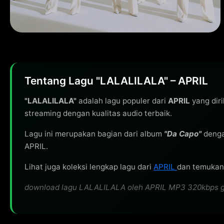
Tentang Lagu "LALALILALA" – APRIL
"LALALILALA"
adalah lagu populer dari
APRIL
yang diri
streaming dengan kualitas audio terbaik.
Lagu ini merupakan bagian dari album
"Da Capo"
denga
APRIL.
Lihat juga koleksi lengkap lagu dari
APRIL
dan temukan 
download lagu LALALILALA oleh APRIL MP3 320kbps grati