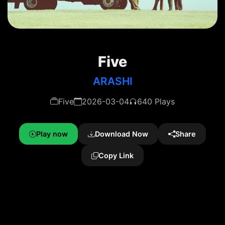
Five
ARASHI
Five
2026-03-04
640 Plays
Play now
Download Now
Share
Copy Link