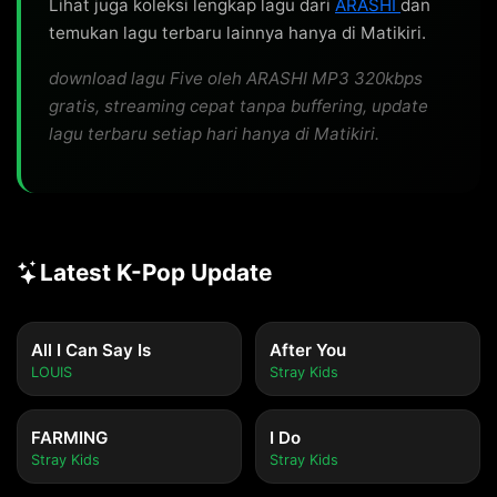
Lihat juga koleksi lengkap lagu dari
ARASHI
dan
temukan lagu terbaru lainnya hanya di Matikiri.
download lagu Five oleh ARASHI MP3 320kbps
gratis, streaming cepat tanpa buffering, update
lagu terbaru setiap hari hanya di Matikiri.
Latest K-Pop Update
All I Can Say Is
After You
LOUIS
Stray Kids
FARMING
I Do
Stray Kids
Stray Kids