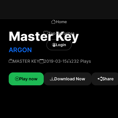
Home
Master Key
Top Favorites
Login
ARGON
MASTER KEY
2019-03-15
232 Plays
Play now
Download Now
Share