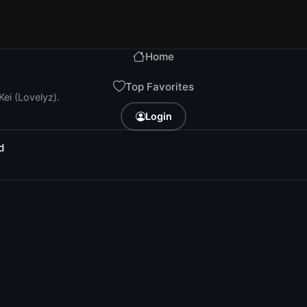
Home
Top Favorites
Kei (Lovelyz).
Login
d