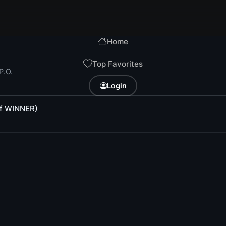
Home
Top Favorites
P.O.
Login
of WINNER)