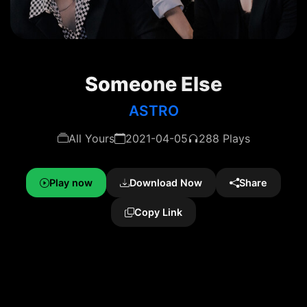
Someone Else
ASTRO
All Yours
2021-04-05
288 Plays
Play now
Download Now
Share
Copy Link