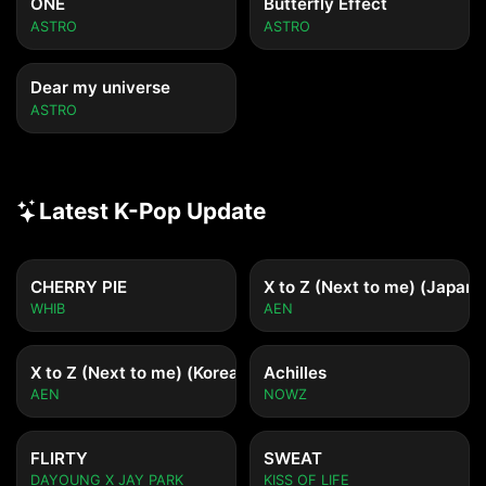
ONE
Butterfly Effect
ASTRO
ASTRO
Dear my universe
ASTRO
Latest K-Pop Update
CHERRY PIE
X to Z (Next to me) (Japane
WHIB
AEN
X to Z (Next to me) (Korean ver.)
Achilles
AEN
NOWZ
FLIRTY
SWEAT
DAYOUNG X JAY PARK
KISS OF LIFE