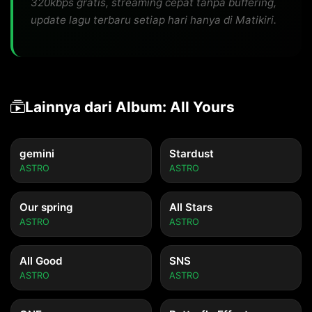
320kbps gratis, streaming cepat tanpa buffering,
update lagu terbaru setiap hari hanya di Matikiri.
Lainnya dari Album: All Yours
gemini
Stardust
ASTRO
ASTRO
Our spring
All Stars
ASTRO
ASTRO
All Good
SNS
ASTRO
ASTRO