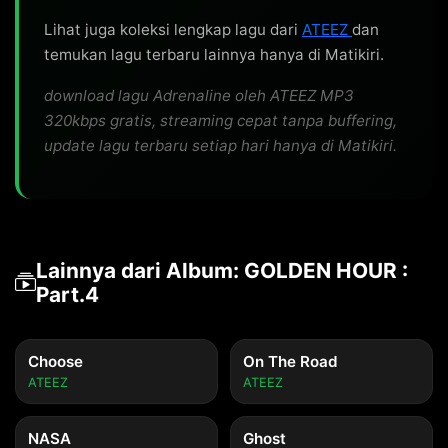
Lihat juga koleksi lengkap lagu dari
ATEEZ
dan
temukan lagu terbaru lainnya hanya di Matikiri.
download lagu Adrenaline oleh ATEEZ MP3
320kbps gratis, streaming cepat tanpa buffering,
update lagu terbaru setiap hari hanya di Matikiri.
Lainnya dari Album: GOLDEN HOUR :
Part.4
Choose
On The Road
ATEEZ
ATEEZ
NASA
Ghost