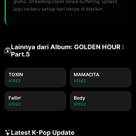
gratis, streaming cepat tanpa buffering, update
lagu terbaru setiap hari hanya di Matikiri.
Lainnya dari Album: GOLDEN HOUR :
Part.5
TOXIN
MAMACITA
ATEEZ
ATEEZ
Fallin'
Body
ATEEZ
ATEEZ
Latest K-Pop Update