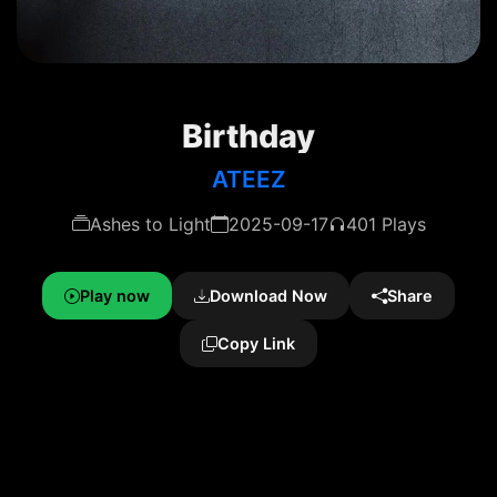
Birthday
ATEEZ
Ashes to Light
2025-09-17
401 Plays
Play now
Download Now
Share
Copy Link