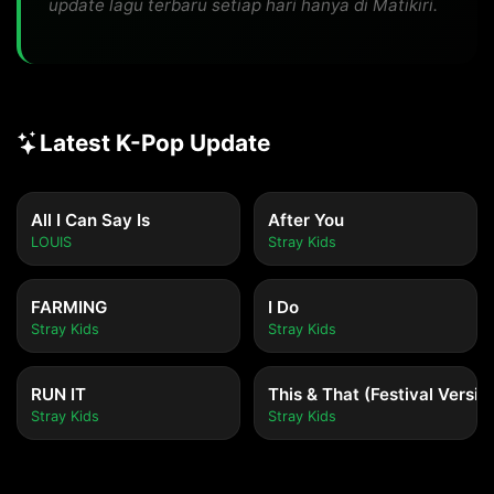
update lagu terbaru setiap hari hanya di Matikiri.
Latest K-Pop Update
All I Can Say Is
After You
LOUIS
Stray Kids
FARMING
I Do
Stray Kids
Stray Kids
RUN IT
This & That (Festival Versio
Stray Kids
Stray Kids