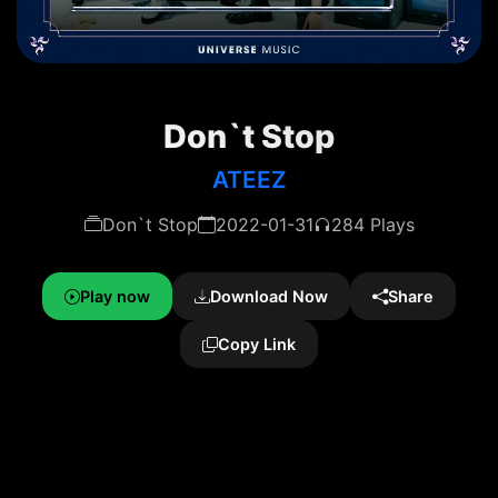
Don`t Stop
ATEEZ
Don`t Stop
2022-01-31
284 Plays
Play now
Download Now
Share
Copy Link