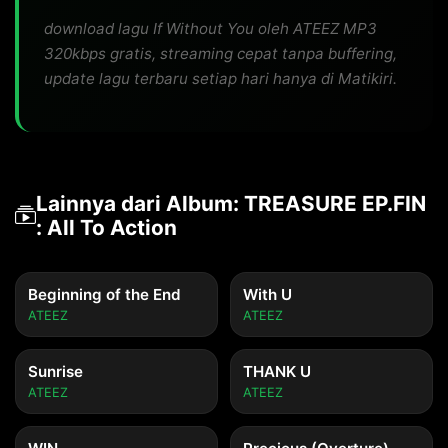
download lagu If Without You oleh ATEEZ MP3
320kbps gratis, streaming cepat tanpa buffering,
update lagu terbaru setiap hari hanya di Matikiri.
Lainnya dari Album: TREASURE EP.FIN
: All To Action
Beginning of the End
With U
ATEEZ
ATEEZ
Sunrise
THANK U
ATEEZ
ATEEZ