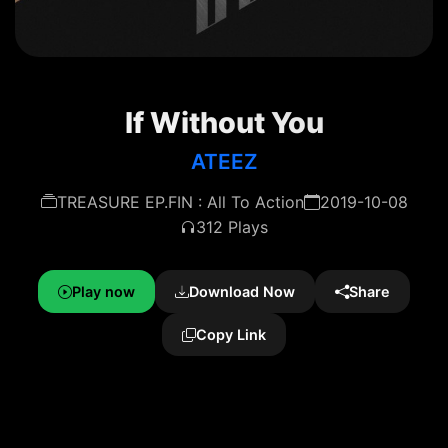
If Without You
ATEEZ
TREASURE EP.FIN : All To Action
2019-10-08
312 Plays
Play now
Download Now
Share
Copy Link