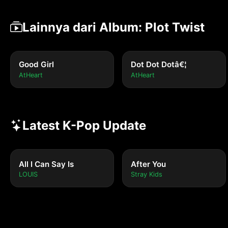
Lainnya dari Album: Plot Twist
Good Girl
Dot Dot Dotâ€¦
AtHeart
AtHeart
Latest K-Pop Update
All I Can Say Is
After You
LOUIS
Stray Kids