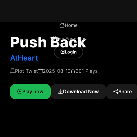
Home
Push Back
Top Favorites
Login
AtHeart
Plot Twist
2025-08-13
301 Plays
Play now
Download Now
Share