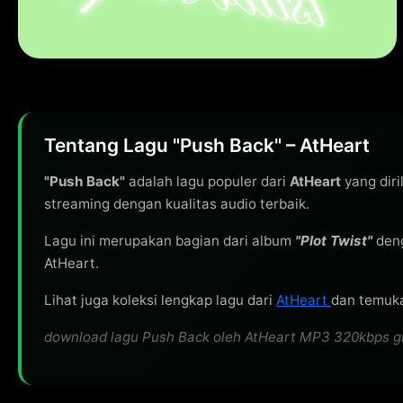
Tentang Lagu "Push Back" – AtHeart
"Push Back"
adalah lagu populer dari
AtHeart
yang diri
streaming dengan kualitas audio terbaik.
Lagu ini merupakan bagian dari album
"Plot Twist"
deng
AtHeart.
Lihat juga koleksi lengkap lagu dari
AtHeart
dan temuka
download lagu Push Back oleh AtHeart MP3 320kbps grati