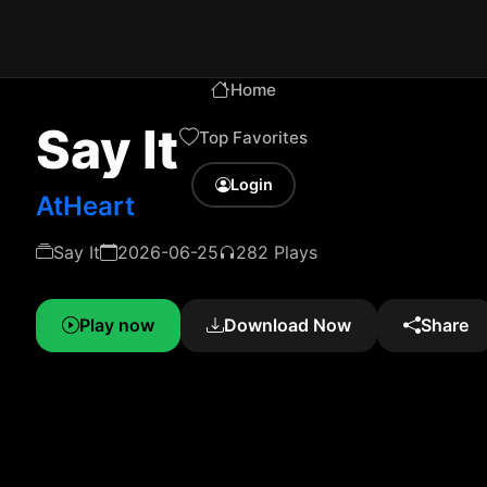
Home
Say It
Top Favorites
Login
AtHeart
Say It
2026-06-25
282 Plays
Play now
Download Now
Share