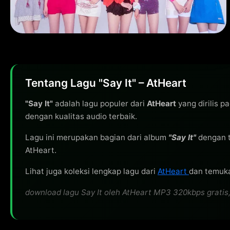
Tentang Lagu "Say It" – AtHeart
"Say It"
adalah lagu populer dari
AtHeart
yang dirilis p
dengan kualitas audio terbaik.
Lagu ini merupakan bagian dari album
"Say It"
dengan 
AtHeart.
Lihat juga koleksi lengkap lagu dari
AtHeart
dan temuka
download lagu Say It oleh AtHeart MP3 320kbps gratis, 