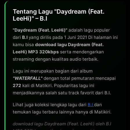
Tentang Lagu "Daydream (Feat.
LeeHi)" – B.I
"Daydream (Feat. LeeHi)"
adalah lagu populer
dari
B.I
yang dirilis pada 1 Juni 2021 Di halaman ini
kamu bisa
download lagu Daydream (Feat.
LeeHi) MP3 320kbps
serta mendengarkan
streaming dengan kualitas audio terbaik.
Lagu ini merupakan bagian dari album
"WATERFALL"
dengan total pemutaran mencapai
272
kali di Matikiri. Popularitas lagu ini
menjadikannya salah satu track favorit dari B.I.
Lihat juga koleksi lengkap lagu dari
B.I
dan
temukan lagu terbaru lainnya hanya di Matikiri.
download lagu Daydream (Feat. LeeHi) oleh B.I