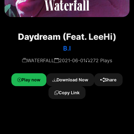
Daydream (Feat. LeeHi)
B.I
WATERFALL
2021-06-01
272 Plays
Play now
Download Now
Share
Copy Link