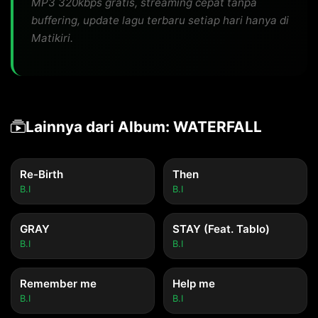
MP3 320kbps gratis, streaming cepat tanpa
buffering, update lagu terbaru setiap hari hanya di
Matikiri.
Lainnya dari Album: WATERFALL
Re-Birth
Then
B.I
B.I
GRAY
STAY (Feat. Tablo)
B.I
B.I
Remember me
Help me
B.I
B.I