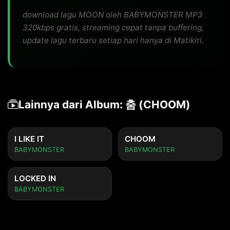
download lagu MOON oleh BABYMONSTER MP3
320kbps gratis, streaming cepat tanpa buffering,
update lagu terbaru setiap hari hanya di Matikiri.
Lainnya dari Album: 춤 (CHOOM)
I LIKE IT
CHOOM
BABYMONSTER
BABYMONSTER
LOCKED IN
BABYMONSTER