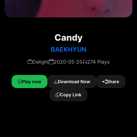
Candy
BAEKHYUN
Delight
2020-05-25
274 Plays
Play now
Download Now
Share
Copy Link