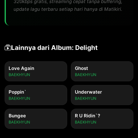
320kbps gratis, streaming cepat tanpa buffering,
update lagu terbaru setiap hari hanya di Matikiri.
Lainnya dari Album: Delight
Love Again
Ghost
BAEKHYUN
BAEKHYUN
Poppin`
Underwater
BAEKHYUN
BAEKHYUN
Bungee
R U Ridin`?
BAEKHYUN
BAEKHYUN