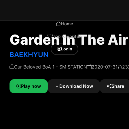
Home
Garden In The Air
Top Favorites
Login
BAEKHYUN
Our Beloved BoA 1 - SM STATION
2020-07-31
23
Play now
Download Now
Share