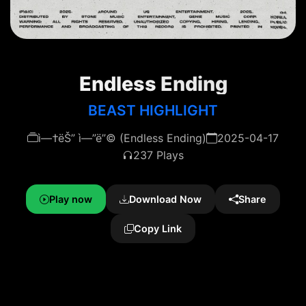
Endless Ending
BEAST HIGHLIGHT
ì—†ëŠ” ì—”ë”© (Endless Ending)
2025-04-17
237 Plays
Play now
Download Now
Share
Copy Link