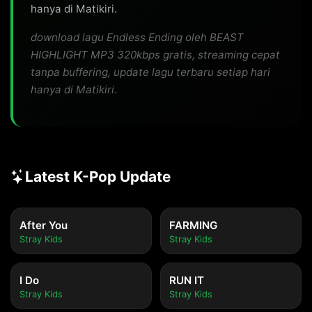
hanya di Matikiri.
download lagu Endless Ending oleh BEAST
HIGHLIGHT MP3 320kbps gratis, streaming cepat
tanpa buffering, update lagu terbaru setiap hari
hanya di Matikiri.
Latest K-Pop Update
After You
FARMING
Stray Kids
Stray Kids
I Do
RUN IT
Stray Kids
Stray Kids