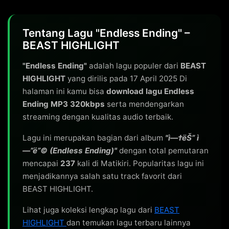
Tentang Lagu "Endless Ending" –
BEAST HIGHLIGHT
"Endless Ending"
adalah lagu populer dari
BEAST
HIGHLIGHT
yang dirilis pada 17 April 2025 Di
halaman ini kamu bisa
download lagu Endless
Ending MP3 320kbps
serta mendengarkan
streaming dengan kualitas audio terbaik.
Lagu ini merupakan bagian dari album
"ì—†ëŠ” ì
—”ë”© (Endless Ending)"
dengan total pemutaran
mencapai
237
kali di Matikiri. Popularitas lagu ini
menjadikannya salah satu track favorit dari
BEAST HIGHLIGHT.
Lihat juga koleksi lengkap lagu dari
BEAST
HIGHLIGHT
dan temukan lagu terbaru lainnya