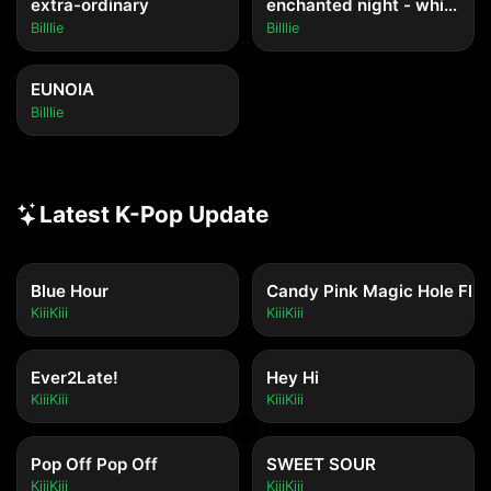
extra-ordinary
enchanted night - white night
Billlie
Billlie
EUNOIA
Billlie
Latest K-Pop Update
Blue Hour
Candy Pink Magic Hole Flip
KiiiKiii
KiiiKiii
Ever2Late!
Hey Hi
KiiiKiii
KiiiKiii
Pop Off Pop Off
SWEET SOUR
KiiiKiii
KiiiKiii