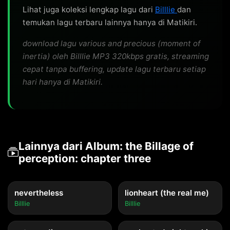
Lihat juga koleksi lengkap lagu dari
Billlie
dan
temukan lagu terbaru lainnya hanya di Matikiri.
download lagu various and precious (moment of
inertia) oleh Billlie MP3 320kbps gratis, streaming
cepat tanpa buffering, update lagu terbaru setiap
hari hanya di Matikiri.
Lainnya dari Album: the Billage of
perception: chapter three
nevertheless
lionheart (the real me)
Billlie
Billlie