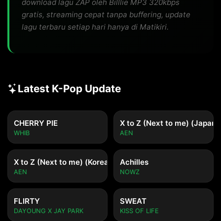
download lagu ZAP oleh Billlie MP3 320kbps
gratis, streaming cepat tanpa buffering, update
lagu terbaru setiap hari hanya di Matikiri.
Latest K-Pop Update
CHERRY PIE
X to Z (Next to me) (Japane
WHIB
AEN
X to Z (Next to me) (Korean ver.)
Achilles
AEN
NOWZ
FLIRTY
SWEAT
DAYOUNG X JAY PARK
KISS OF LIFE