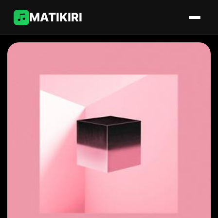
MATIKIRI