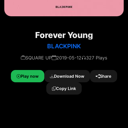
Forever Young
BLACKPINK
SQUARE UP
2019-05-12
327 Plays
Play now
Download Now
Share
Copy Link