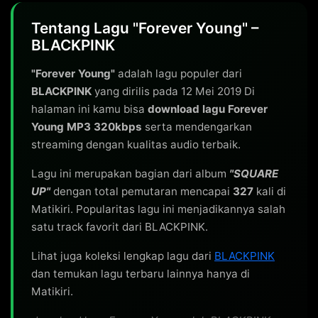
Tentang Lagu "Forever Young" –
BLACKPINK
"Forever Young"
adalah lagu populer dari
BLACKPINK
yang dirilis pada 12 Mei 2019 Di
halaman ini kamu bisa
download lagu Forever
Young MP3 320kbps
serta mendengarkan
streaming dengan kualitas audio terbaik.
Lagu ini merupakan bagian dari album
"SQUARE
UP"
dengan total pemutaran mencapai
327
kali di
Matikiri. Popularitas lagu ini menjadikannya salah
satu track favorit dari BLACKPINK.
Lihat juga koleksi lengkap lagu dari
BLACKPINK
dan temukan lagu terbaru lainnya hanya di
Matikiri.