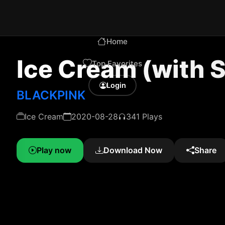
Home
Ice Cream (with 
Top Favorites
Login
BLACKPINK
Ice Cream
2020-08-28
341 Plays
Play now
Download Now
Share