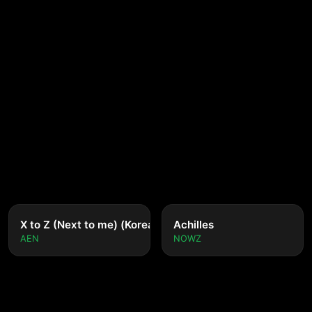
nese ver.)
X to Z (Next to me) (Korean ver.)
Achilles
AEN
NOWZ