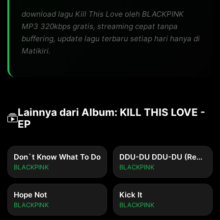
download lagu Kill This Love oleh BLACKPINK
MP3 320kbps gratis, streaming cepat tanpa
buffering, update lagu terbaru setiap hari hanya di
Matikiri.
Lainnya dari Album: KILL THIS LOVE -
EP
Don`t Know What To Do
DDU-DU DDU-DU (Remix)
BLACKPINK
BLACKPINK
Hope Not
Kick It
BLACKPINK
BLACKPINK