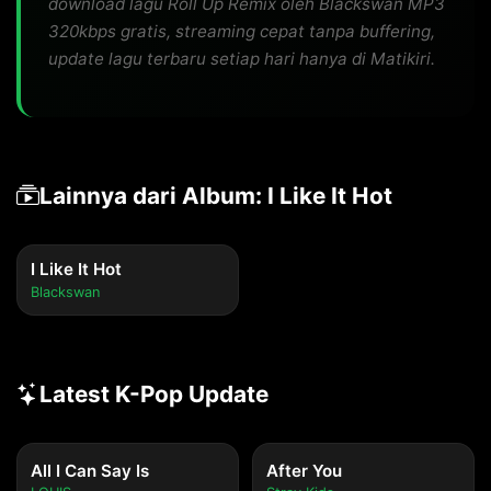
download lagu Roll Up Remix oleh Blackswan MP3
320kbps gratis, streaming cepat tanpa buffering,
update lagu terbaru setiap hari hanya di Matikiri.
Lainnya dari Album: I Like It Hot
I Like It Hot
Blackswan
Latest K-Pop Update
All I Can Say Is
After You