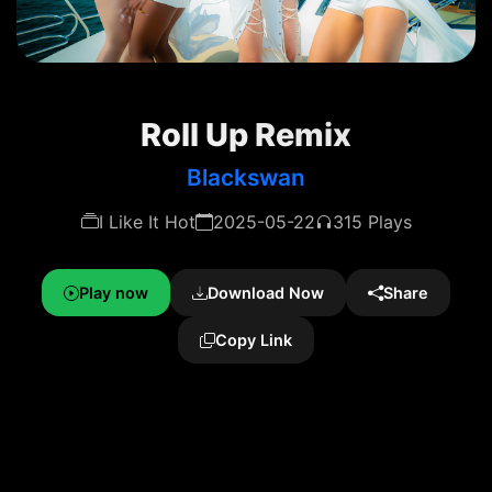
Roll Up Remix
Blackswan
I Like It Hot
2025-05-22
315 Plays
Play now
Download Now
Share
Copy Link