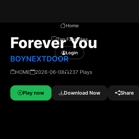
Home
Forever You
Top Favorites
Login
BOYNEXTDOOR
HOME
2026-06-08
237 Plays
Play now
Download Now
Share