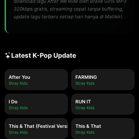
download lagu After We Ride oleh Brave Girls MP3
320kbps gratis, streaming cepat tanpa buffering,
update lagu terbaru setiap hari hanya di Matikiri.
Latest K-Pop Update
After You
FARMING
Stray Kids
Stray Kids
I Do
RUN IT
Stray Kids
Stray Kids
This & That (Festival Version)
This & That
Stray Kids
Stray Kids