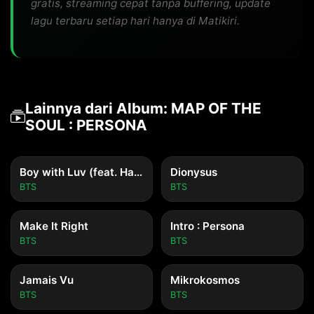
gratis, streaming cepat tanpa buffering, update
lagu terbaru setiap hari hanya di Matikiri.
Lainnya dari Album: MAP OF THE
SOUL : PERSONA
Boy with Luv (feat. Halsey)
Dionysus
BTS
BTS
Make It Right
Intro : Persona
BTS
BTS
Jamais Vu
Mikrokosmos
BTS
BTS