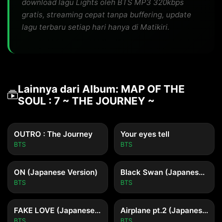
download lagu Lights oleh BTS MP3 320kbps
gratis, streaming cepat tanpa buffering, update
lagu terbaru setiap hari hanya di Matikiri.
Lainnya dari Album: MAP OF THE
SOUL : 7 ~ THE JOURNEY ~
OUTRO : The Journey
Your eyes tell
BTS
BTS
ON (Japanese Version)
Black Swan (Japanese Version)
BTS
BTS
FAKE LOVE (Japanese Version)
Airplane pt.2 (Japanese Version)
BTS
BTS