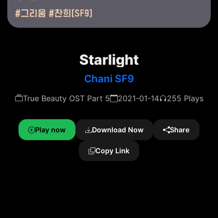
Starlight
Chani SF9
True Beauty OST Part 5
2021-01-14
255 Plays
Play now
Download Now
Share
Copy Link