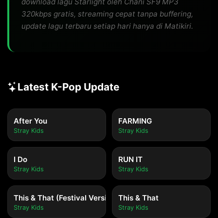
download lagu Starlight oleh Chani SF9 MP3
320kbps gratis, streaming cepat tanpa buffering,
update lagu terbaru setiap hari hanya di Matikiri.
Latest K-Pop Update
After You
FARMING
Stray Kids
Stray Kids
I Do
RUN IT
Stray Kids
Stray Kids
This & That (Festival Version)
This & That
Stray Kids
Stray Kids