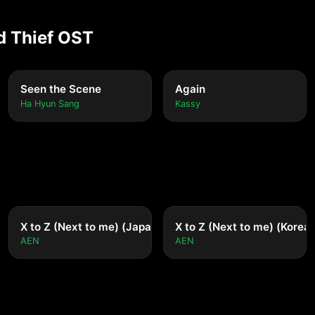
d Thief OST
Seen the Scene
Again
Ha Hyun Sang
Kassy
X to Z (Next to me) (Japanese ver.)
X to Z (Next to me) (Korean
AEN
AEN