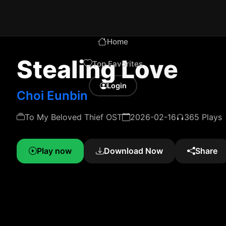
Home
Stealing Love
Top Favorites
Login
Choi Eunbin
To My Beloved Thief OST
2026-02-16
365 Plays
Play now
Download Now
Share