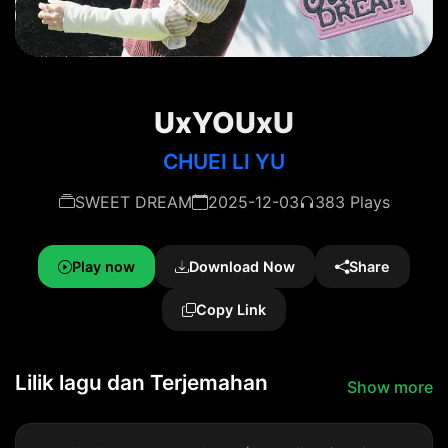
UxYOUxU
CHUEI LI YU
SWEET DREAM
2025-12-03
383 Plays
Play now
Download Now
Share
Copy Link
Lilik lagu dan Terjemahan
Show more