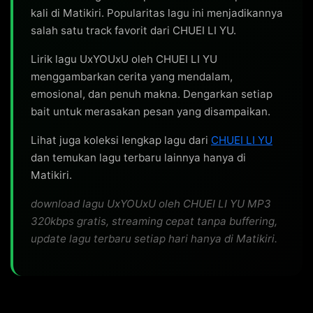
[Pre-Chorus]

kali di Matikiri. Popularitas lagu ini menjadikannya
salah satu track favorit dari CHUEI LI YU.
Nae maeumeun dallyeoga negeman

Butakae, please hold on jogeumman

Lirik lagu UxYOUxU oleh CHUEI LI YU
I'll stay here with you, geokjeongeun ma

menggambarkan cerita yang mendalam,
Yaksokallae uri dulman

emosional, dan penuh makna. Dengarkan setiap
bait untuk merasakan pesan yang disampaikan.
[Chorus]

Lihat juga koleksi lengkap lagu dari
CHUEI LI YU
You call me Liyu

dan temukan lagu terbaru lainnya hanya di
I never leave you

Matikiri.
I'm always with you, oh, yеah

Because you love mе

download lagu UxYOUxU oleh CHUEI LI YU MP3
So I love you too

320kbps gratis, streaming cepat tanpa buffering,
update lagu terbaru setiap hari hanya di Matikiri.
[Verse 2]

Irijeori saenggakae bwaya

Nae gyeote gyeolguk nameun geon neoya (You, you)
