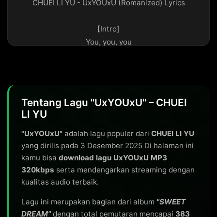
CHUEI LI YU - UxYOUxU (Romanized) Lyrics

[Intro]

You, you, you

[Verse 1]

Cheoeum gijeokcheoreom dagaon nal

Nae nune bichin neoneun beautiful

Tentang Lagu "UxYOUxU" – CHUEI
Neoreul wihae maeil noraehadeon nal (Ooh)

LI YU
Sungansungan kkumgatatji (gatatji)

"UxYOUxU"
adalah lagu populer dari
CHUEI LI YU
yang dirilis pada 3 Desember 2025 Di halaman ini
[Refrain]

kamu bisa
download lagu UxYOUxU MP3
My heart's all in, no fold, no exit

320kbps
serta mendengarkan streaming dengan
Uri gachi duri matji

kualitas audio terbaik.
Focus on me, no time, no more

Sarang matji (You, you, you)

Lagu ini merupakan bagian dari album
"SWEET
DREAM"
dengan total pemutaran mencapai
383