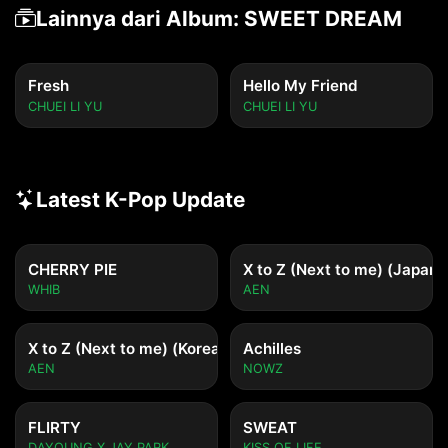
Wae neol bol ttaemada tteollineun geoya?

Lainnya dari Album: SWEET DREAM
Promise you, love you, hoo-hoo

[Refrain]

Fresh
Hello My Friend
CHUEI LI YU
My heart's all in, no fold, no exit

CHUEI LI YU
Uri gachi duri matji

Focus on me, no time, no more

Sarang matji (You, you, you)

Latest K-Pop Update
[Pre-Chorus]

CHERRY PIE
X to Z (Next to me) (Japane
Nae maeumeun dallyeoga negeman (Negeman)

WHIB
AEN
Butakae, please hold on jogeumman (You)

I'll stay here with you, geokjeongeun ma (Hoo, hoo, 
X to Z (Next to me) (Korean ver.)
Achilles
hoo)

AEN
NOWZ
Yaksokallae uri dulman

FLIRTY
SWEAT
[Chorus]

DAYOUNG X JAY PARK
KISS OF LIFE