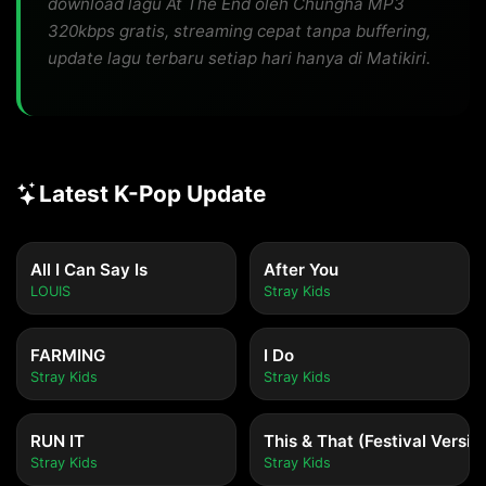
download lagu At The End oleh Chungha MP3
320kbps gratis, streaming cepat tanpa buffering,
update lagu terbaru setiap hari hanya di Matikiri.
Latest K-Pop Update
All I Can Say Is
After You
LOUIS
Stray Kids
FARMING
I Do
Stray Kids
Stray Kids
RUN IT
This & That (Festival Versio
Stray Kids
Stray Kids