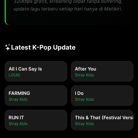
320kbps gratis, streaming cepat tanpa buffering,
update lagu terbaru setiap hari hanya di Matikiri.
Latest K-Pop Update
All I Can Say Is
After You
LOUIS
Stray Kids
FARMING
I Do
Stray Kids
Stray Kids
RUN IT
This & That (Festival Versio
Stray Kids
Stray Kids