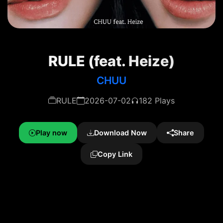
RULE (feat. Heize)
CHUU
RULE
2026-07-02
182 Plays
Play now
Download Now
Share
Copy Link