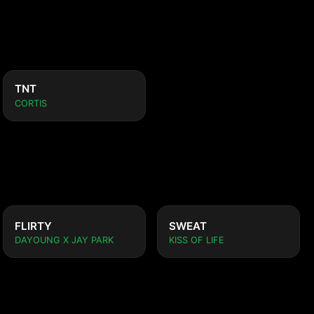
TNT
CORTIS
FLIRTY
SWEAT
DAYOUNG X JAY PARK
KISS OF LIFE