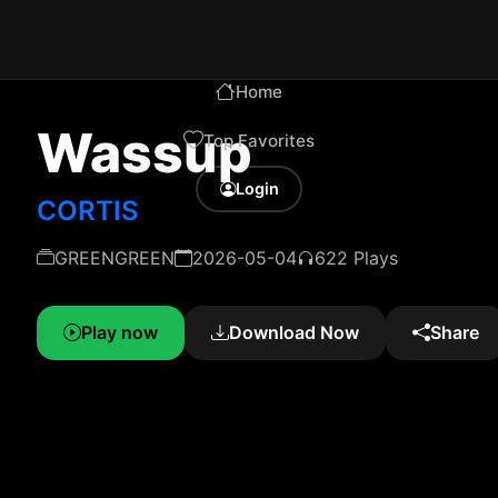
Home
Wassup
Top Favorites
Login
CORTIS
GREENGREEN
2026-05-04
622 Plays
Play now
Download Now
Share