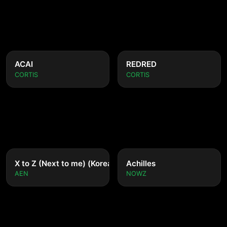
N
ACAI
REDRED
CORTIS
CORTIS
nese ver.)
X to Z (Next to me) (Korean ver.)
Achilles
AEN
NOWZ