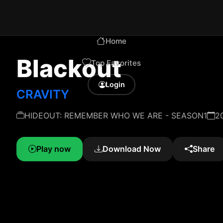
Home
Blackout
Top Favorites
Login
CRAVITY
HIDEOUT: REMEMBER WHO WE ARE - SEASON1
2
Play now
Download Now
Share