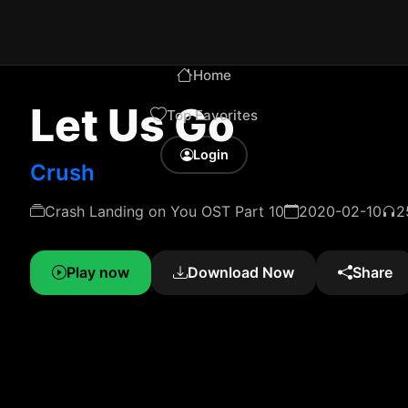
Home
Let Us Go
Top Favorites
Login
Crush
Crash Landing on You OST Part 10
2020-02-10
2
Play now
Download Now
Share