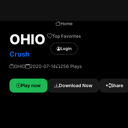
Home
OHIO
Top Favorites
Login
Crush
OHIO
2020-07-14
256 Plays
Play now
Download Now
Share