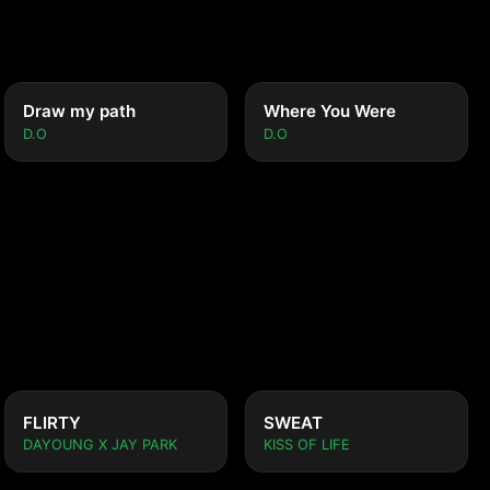
Draw my path
Where You Were
D.O
D.O
FLIRTY
SWEAT
DAYOUNG X JAY PARK
KISS OF LIFE