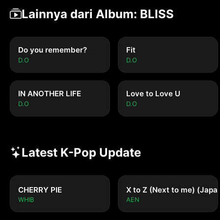
Lainnya dari Album: BLISS
Do you remember?
Fit
D.O
D.O
IN ANOTHER LIFE
Love to Love U
D.O
D.O
Latest K-Pop Update
CHERRY PIE
X to Z (Next to me) (Japa
WHIB
AEN