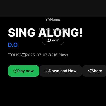
Home
SING ALONG!
Top Favorites
Login
D.O
BLISS
2025-07-07
316 Plays
Play now
Download Now
Share