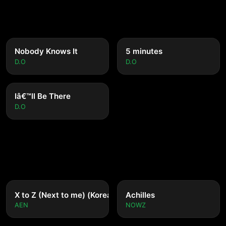
Nobody Knows It
5 minutes
D.O
D.O
Iâ€™ll Be There
D.O
nese ver.)
X to Z (Next to me) (Korean ver.)
Achilles
AEN
NOWZ