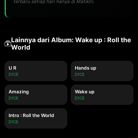
terbaru setiap hari hanya di Matikiri.
Lainnya dari Album: Wake up : Roll the
World
U R
Hands up
D1CE
D1CE
Amazing
Wake up
D1CE
D1CE
Intro : Roll the World
D1CE