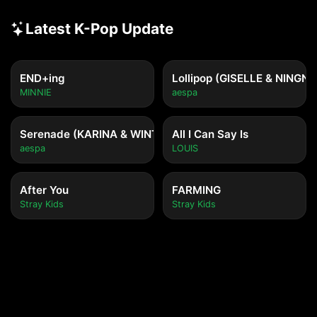
Latest K-Pop Update
END+ing
Lollipop (GISELLE & NINGNI
MINNIE
aespa
Serenade (KARINA & WINTER)
All I Can Say Is
aespa
LOUIS
After You
FARMING
Stray Kids
Stray Kids