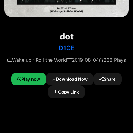
dot
D1CE
Wake up : Roll the World
2019-08-04
238 Plays
Play now
Download Now
Share
Copy Link