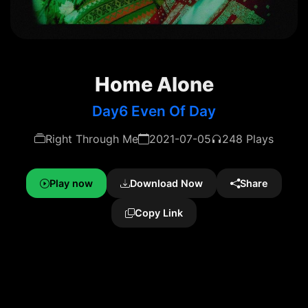
Home Alone
Day6 Even Of Day
Right Through Me
2021-07-05
248 Plays
Play now
Download Now
Share
Copy Link