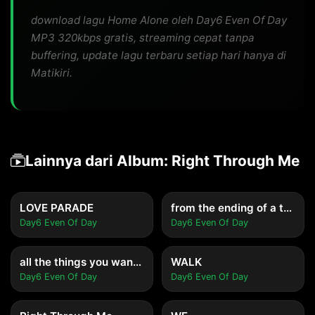
download lagu Home Alone oleh Day6 Even Of Day
MP3 320kbps gratis, streaming cepat tanpa
buffering, update lagu terbaru setiap hari hanya di
Matikiri.
Lainnya dari Album: Right Through Me
LOVE PARADE
from the ending of a tragedy
Day6 Even Of Day
Day6 Even Of Day
all the things you wanted
WALK
Day6 Even Of Day
Day6 Even Of Day