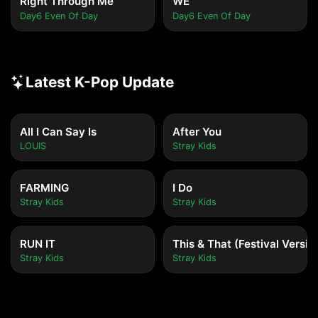
Right Through Me
WE
Day6 Even Of Day
Day6 Even Of Day
Latest K-Pop Update
All I Can Say Is
After You
LOUIS
Stray Kids
FARMING
I Do
Stray Kids
Stray Kids
RUN IT
This & That (Festival Versio
Stray Kids
Stray Kids