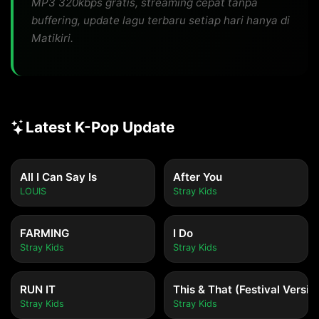
MP3 320kbps gratis, streaming cepat tanpa
buffering, update lagu terbaru setiap hari hanya di
Matikiri.
Latest K-Pop Update
All I Can Say Is
After You
LOUIS
Stray Kids
FARMING
I Do
Stray Kids
Stray Kids
RUN IT
This & That (Festival Versio
Stray Kids
Stray Kids